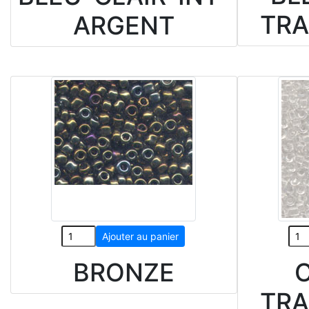
TR
ARGENT
BRONZE
C
TR