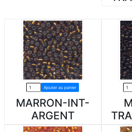
MARRON-INT-
M
ARGENT
TR