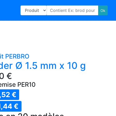
it PERBRO
oder Ø 1.5 mm x 10 g
0 €
emise PER10
,52 €
1,44 €