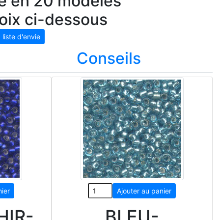
te en 20 modèles
hoix ci-dessous
Conseils
HIR-
BLEU-