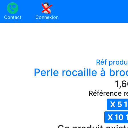
Contact
Connexion
Réf produ
Perle rocaille à br
1,6
Référence r
X 5 1
X 10 